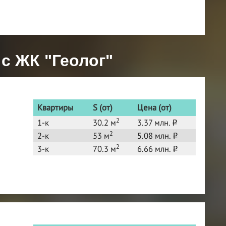
с ЖК "Геолог"
Квартиры
S (от)
Цена (от)
2
1-к
30.2 м
3.37 млн.
o
2
2-к
53 м
5.08 млн.
o
2
3-к
70.3 м
6.66 млн.
o