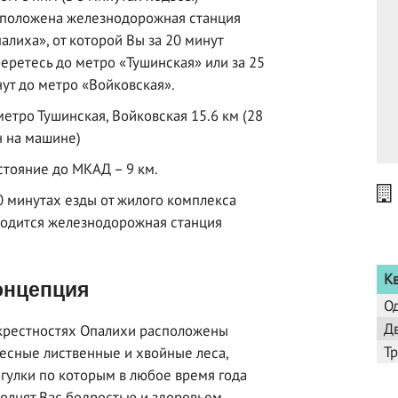
положена железнодорожная станция
алиха», от которой Вы за 20 минут
еретесь до метро «Тушинская» или за 25
ут до метро «Войковская».
метро Тушинская, Войковская 15.6 км (28
 на машине)
стояние до МКАД – 9 км.
0 минутах езды от жилого комплекса
одится железнодорожная станция
К
нцепция
О
Д
крестностях Опалихи расположены
Т
есные лиственные и хвойные леса,
гулки по которым в любое время года
олнят Вас бодростью и здоровьем.