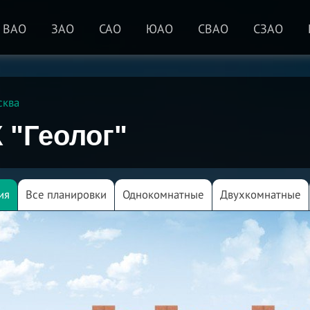
ВАО
ЗАО
САО
ЮАО
СВАО
СЗАО
сква
 "Геолог"
ия
Все планировки
Однокомнатные
Двухкомнатные