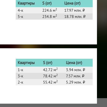
Квартиры
S (от)
Цена (от)
2
4-к
224.6 м
17.97 млн.
o
2
5-к
234.8 м
18.78 млн.
o
Квартиры
S (от)
Цена (от)
2
1-к
42.72 м
3.94 млн.
o
2
3-к
78.42 м
7.57 млн.
o
2
2-к
55.42 м
5.29 млн.
o