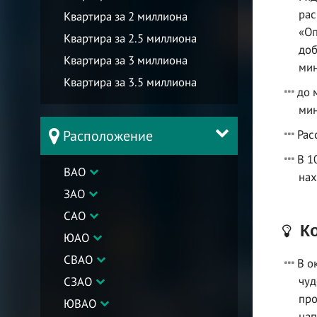
рас
Квартира за 2 миллиона
«Оп
Квартира за 2.5 миллиона
доб
Квартира за 3 миллиона
мин
Квартира за 3.5 миллиона
до 
мин
Расположение
Рас
В 1
ВАО
нах
ЗАО
САО
Ко
ЮАО
СВАО
В о
чуд
СЗАО
про
ЮВАО
нап