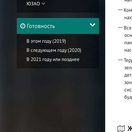
ЮЗАО
Ком
нах
Готовность
Все
осн
В этом году (2019)
пан
нас
В следующем году (2020)
В 2021 году или позднее
Тер
зел
дет
зон
сис
буд
Ж