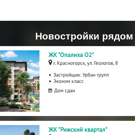
Новостройки рядом 
ЖК "Опалиха О2"
г. Красногорск, ул. Геологов, 8
Застройщик:
Урбан групп
Эконом класс
Дом сдан
ЖК "Рижский квартал"