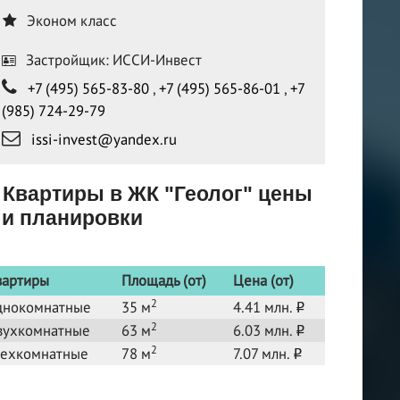
Эконом класс
Застройщик: ИССИ-Инвест
+7 (495) 565-83-80
,
+7 (495) 565-86-01
,
+7
(985) 724-29-79
issi-invest@yandex.ru
Квартиры в ЖК "Геолог" цены
и планировки
вартиры
Площадь (от)
Цена (от)
2
днокомнатные
35 м
4.41 млн.
o
2
вухкомнатные
63 м
6.03 млн.
o
2
рехкомнатные
78 м
7.07 млн.
o