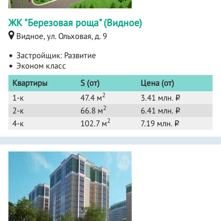
ЖК "Березовая роща" (Видное)
Видное, ул. Ольховая, д. 9
Застройщик:
Развитие
Эконом класс
Квартиры
S (от)
Цена (от)
2
1-к
47.4 м
3.41 млн.
o
2
2-к
66.8 м
6.41 млн.
o
2
4-к
102.7 м
7.19 млн.
o