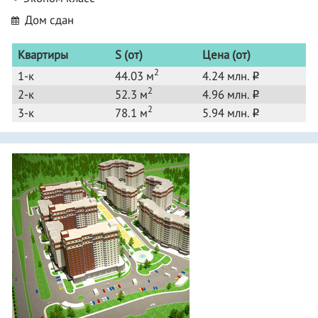
Дом сдан
Квартиры
S (от)
Цена (от)
2
1-к
44.03 м
4.24 млн.
o
2
2-к
52.3 м
4.96 млн.
o
2
3-к
78.1 м
5.94 млн.
o