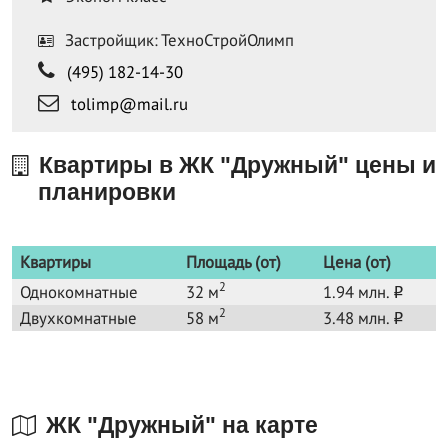
Застройщик: ТехноСтройОлимп
(495) 182-14-30
tolimp@mail.ru
Квартиры в ЖК "Дружный" цены и
планировки
Квартиры
Площадь (от)
Цена (от)
2
Однокомнатные
32 м
1.94 млн.
o
2
Двухкомнатные
58 м
3.48 млн.
o
ЖК "Дружный" на карте