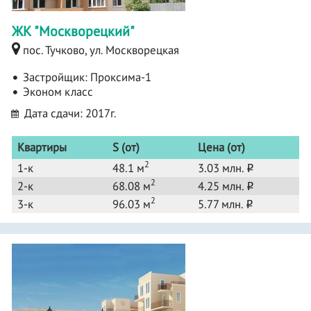
ЖК "Москворецкий"
пос. Тучково, ул. Москворецкая
Застройщик:
Проксима-1
Эконом класс
Дата сдачи: 2017г.
Квартиры
S (от)
Цена (от)
2
1-к
48.1 м
3.03 млн.
o
2
2-к
68.08 м
4.25 млн.
o
2
3-к
96.03 м
5.77 млн.
o