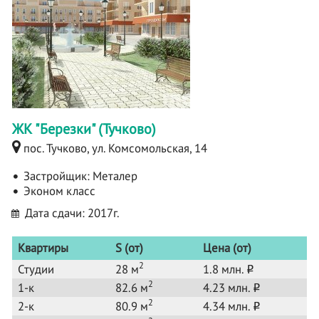
ЖК "Березки" (Тучково)
пос. Тучково, ул. Комсомольская, 14
Застройщик:
Металер
Эконом класс
Дата сдачи: 2017г.
Квартиры
S (от)
Цена (от)
2
Студии
28 м
1.8 млн.
o
2
1-к
82.6 м
4.23 млн.
o
2
2-к
80.9 м
4.34 млн.
o