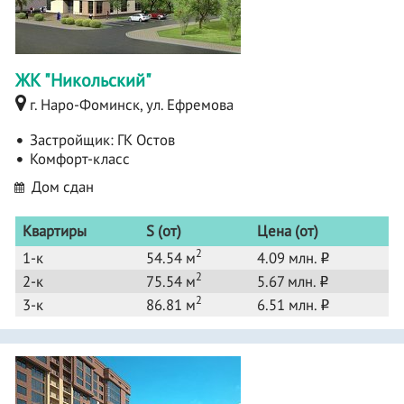
ЖК "Никольский"
г. Наро-Фоминск, ул. Ефремова
Застройщик:
ГК Остов
Комфорт-класс
Дом сдан
Квартиры
S (от)
Цена (от)
2
1-к
54.54 м
4.09 млн.
o
2
2-к
75.54 м
5.67 млн.
o
2
3-к
86.81 м
6.51 млн.
o