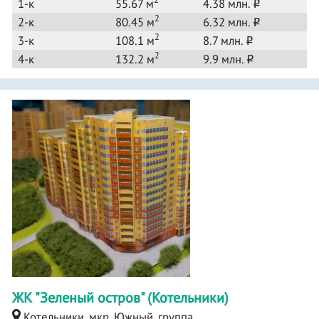
1-к
55.67 м
4.38 млн.
o
2
2-к
80.45 м
6.32 млн.
o
2
3-к
108.1 м
8.7 млн.
o
2
4-к
132.2 м
9.9 млн.
o
ЖК "Зеленый остров" (Котельники)
Котельники, мкр. Южный, группа