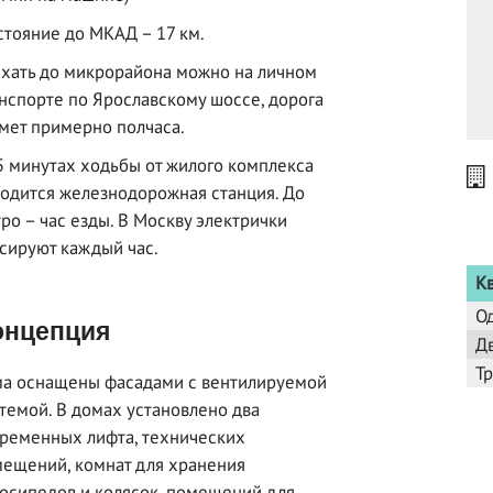
стояние до МКАД – 17 км.
хать до микрорайона можно на личном
нспорте по Ярославскому шоссе, дорога
мет примерно полчаса.
5 минутах ходьбы от жилого комплекса
одится железнодорожная станция. До
ро – час езды. В Москву электрички
сируют каждый час.
К
О
нцепция
Д
Т
а оснащены фасадами с вентилируемой
темой. В домах установлено два
ременных лифта, технических
ещений, комнат для хранения
осипедов и колясок, помещений для