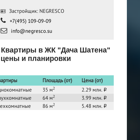
Застройщик: NEGRESCO
+7(495) 109-09-09
info@negresco.su
Квартиры в ЖК "Дача Шатена"
цены и планировки
вартиры
Площадь (от)
Цена (от)
2
днокомнатные
35 м
2.29 млн.
o
2
вухкомнатные
64 м
3.99 млн.
o
2
рехкомнатные
86 м
5.48 млн.
o