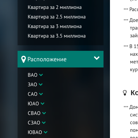
Квартира за 2 миллиона
Рас
Квартира за 2.5 миллиона
Дое
Квартира за 3 миллиона
тра
зай
Квартира за 3.5 миллиона
В 1
нах
Расположение
мет
кур
ВАО
ЗАО
Ко
САО
ЮАО
Дом
СВАО
сис
сов
СЗАО
пом
ЮВАО
вел