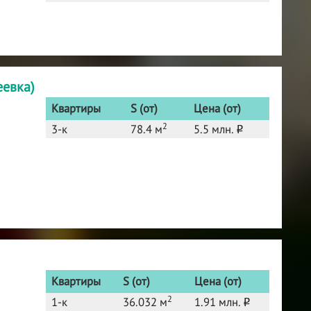
еевка)
Квартиры
S (от)
Цена (от)
2
3-к
78.4 м
5.5 млн.
o
Квартиры
S (от)
Цена (от)
2
1-к
36.032 м
1.91 млн.
o