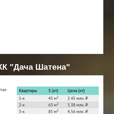
ЖК "Дача Шатена"
ртал
Квартиры
S (от)
Цена (от)
2
1-к
45 м
2.45 млн.
o
2
2-к
63 м
3.38 млн.
o
2
3-к
85 м
4.56 млн.
o