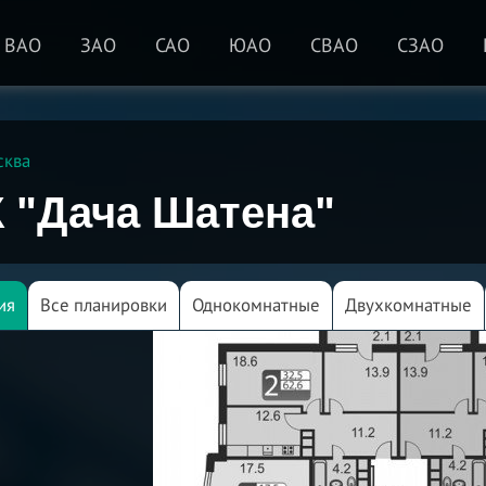
ВАО
ЗАО
САО
ЮАО
СВАО
СЗАО
сква
 "Дача Шатена"
ия
Все планировки
Однокомнатные
Двухкомнатные