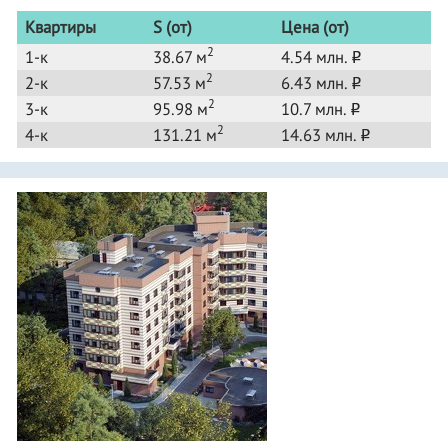
Квартиры
S (от)
Цена (от)
2
1-к
38.67 м
4.54 млн.
o
2
2-к
57.53 м
6.43 млн.
o
2
3-к
95.98 м
10.7 млн.
o
2
4-к
131.21 м
14.63 млн.
o