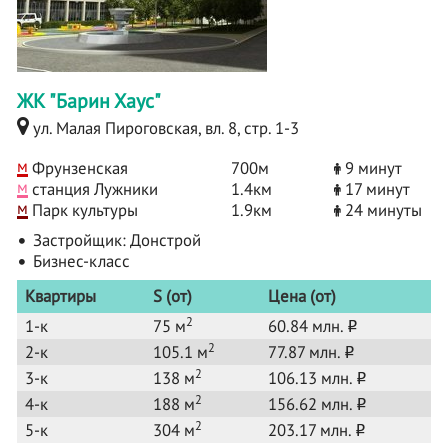
ЖК "Барин Хаус"
ул. Малая Пироговская, вл. 8, стр. 1-3
м
Фрунзенская
700м
9 минут
м
станция Лужники
1.4км
17 минут
м
Парк культуры
1.9км
24 минуты
Застройщик:
Донстрой
Бизнес-класс
Квартиры
S (от)
Цена (от)
2
1-к
75 м
60.84 млн.
o
2
2-к
105.1 м
77.87 млн.
o
2
3-к
138 м
106.13 млн.
o
2
4-к
188 м
156.62 млн.
o
2
5-к
304 м
203.17 млн.
o