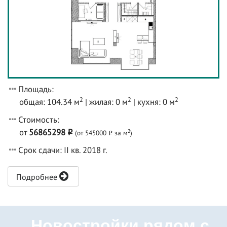
Площадь:
2
2
2
общая: 104.34 м
| жилая: 0 м
| кухня: 0 м
Стоимость:
от
56865298
2
(от 545000
за м
)
o
o
Срок сдачи: II кв. 2018 г.
Подробнее
Новостройки рядом с