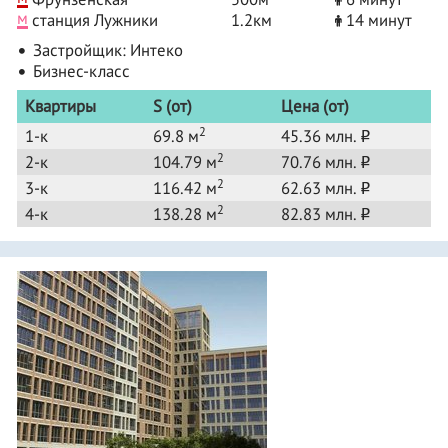
м
станция Лужники
1.2км
14 минут
Застройщик:
Интеко
Бизнес-класс
Квартиры
S (от)
Цена (от)
2
1-к
69.8 м
45.36 млн.
o
2
2-к
104.79 м
70.76 млн.
o
2
3-к
116.42 м
62.63 млн.
o
2
4-к
138.28 м
82.83 млн.
o