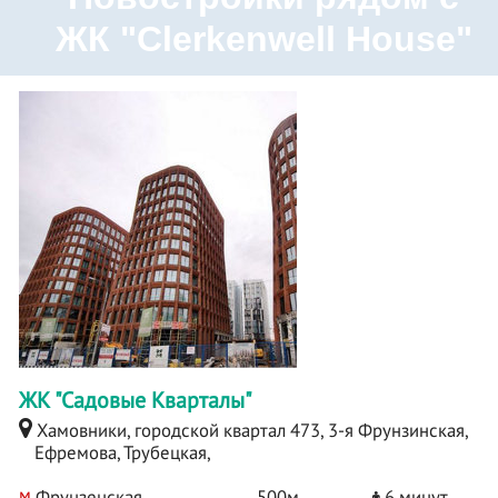
ЖК "Clerkenwell House"
ЖК "Садовые Кварталы"
Хамовники, городской квартал 473, 3-я Фрунзинская,
Ефремова, Трубецкая,
м
Фрунзенская
500м
6 минут