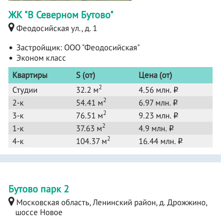
ЖК "В Северном Бутово"
Феодосийская ул., д. 1
Застройщик:
ООО "Феодосийская"
Эконом класс
Квартиры
S (от)
Цена (от)
2
Студии
32.2 м
4.56 млн.
o
2
2-к
54.41 м
6.97 млн.
o
2
3-к
76.51 м
9.23 млн.
o
2
1-к
37.63 м
4.9 млн.
o
2
4-к
104.37 м
16.44 млн.
o
Бутово парк 2
Московская область, Ленинский район, д. Дрожжино,
шоссе Новое