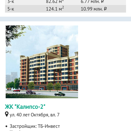
3-к
82.62 м
6.77 млн.
o
2
5-к
124.1 м
10.99 млн.
o
ЖК "Калипсо-2"
ул. 40 лет Октября, вл. 7
Застройщик:
ТБ-Инвест