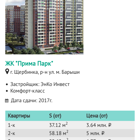
ЖК "Прима Парк"
г. Щербинка, р-н ул. м. Барыши
Застройщик:
ЭнКо Инвест
Комфорт-класс
Дата сдачи: 2017г.
Квартиры
S (от)
Цена (от)
2
1-к
37.12 м
3.64 млн.
o
2
2-к
58.18 м
5 млн.
o
2