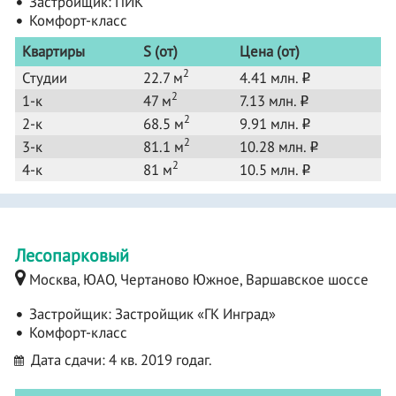
Застройщик:
ПИК
Комфорт-класс
Квартиры
S (от)
Цена (от)
2
Студии
22.7 м
4.41 млн.
o
2
1-к
47 м
7.13 млн.
o
2
2-к
68.5 м
9.91 млн.
o
2
3-к
81.1 м
10.28 млн.
o
2
4-к
81 м
10.5 млн.
o
Лесопарковый
Москва, ЮАО, Чертаново Южное, Варшавское шоссе
Застройщик:
Застройщик «ГК Инград»
Комфорт-класс
Дата сдачи: 4 кв. 2019 годаг.