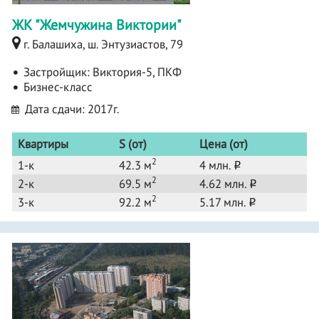
ЖК "Жемчужина Виктории"
г. Балашиха, ш. Энтузиастов, 79
Застройщик:
Виктория-5, ПКФ
Бизнес-класс
Дата сдачи: 2017г.
Квартиры
S (от)
Цена (от)
2
1-к
42.3 м
4 млн.
o
2
2-к
69.5 м
4.62 млн.
o
2
3-к
92.2 м
5.17 млн.
o