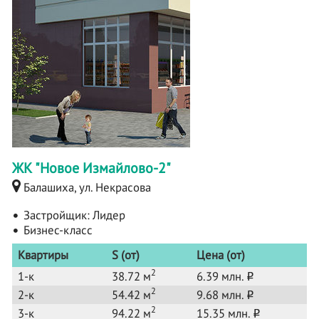
ЖК "Новое Измайлово-2"
Балашиха, ул. Некрасова
Застройщик:
Лидер
Бизнес-класс
Квартиры
S (от)
Цена (от)
2
1-к
38.72 м
6.39 млн.
o
2
2-к
54.42 м
9.68 млн.
o
2
3-к
94.22 м
15.35 млн.
o