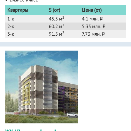
Квартиры
S (от)
Цена (от)
2
1-к
45.5 м
4.1 млн.
o
2
2-к
60.2 м
5.33 млн.
o
2
3-к
91.5 м
7.73 млн.
o