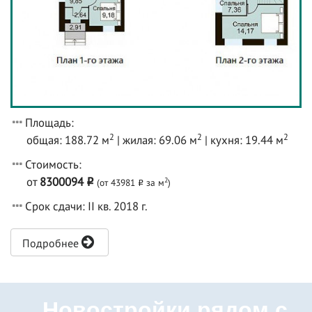
Площадь:
2
2
2
общая: 188.72 м
| жилая: 69.06 м
| кухня: 19.44 м
Стоимость:
от
8300094
2
(от 43981
за м
)
o
o
Срок сдачи: II кв. 2018 г.
Подробнее
Новостройки рядом с