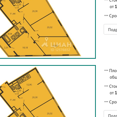
Сто
от
1
Срок
Под
Пло
общ
Сто
от
1
Срок
Под