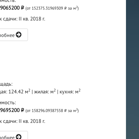
имость:
9065200
2
(от 152375.31969309
за м
)
o
o
 сдачи: II кв. 2018 г.
робнее
щадь:
2
2
2
ая: 124.42 м
| жилая: м
| кухня: м
имость:
9695200
2
(от 158296.09387558
за м
)
o
o
 сдачи: II кв. 2018 г.
робнее