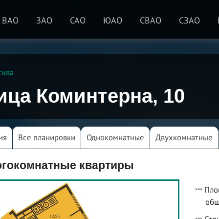
ВАО
ЗАО
САО
ЮАО
СВАО
СЗАО
сква
ица Коминтерна, 10
ия
Все планировки
Однокомнатные
Двухкомнатные
гокомнатные квартиры
Пло
общ