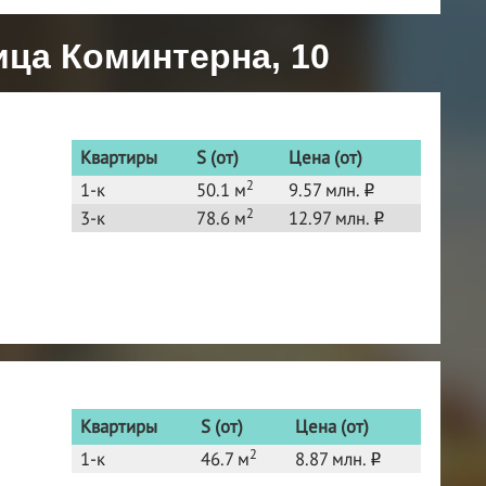
ица Коминтерна, 10
Квартиры
S (от)
Цена (от)
2
1-к
50.1 м
9.57 млн.
o
2
3-к
78.6 м
12.97 млн.
o
Квартиры
S (от)
Цена (от)
2
1-к
46.7 м
8.87 млн.
o