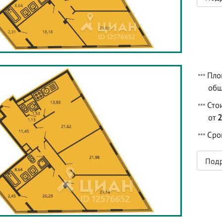
Пло
общ
Сто
от
2
Срок
Под