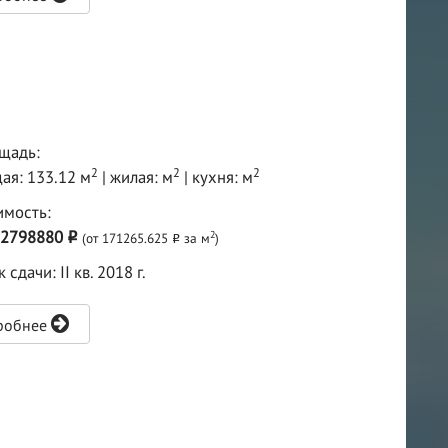
щадь:
2
2
2
ая: 133.12 м
| жилая: м
| кухня: м
имость:
2798880
2
(от 171265.625
за м
)
o
o
 сдачи: II кв. 2018 г.
робнее