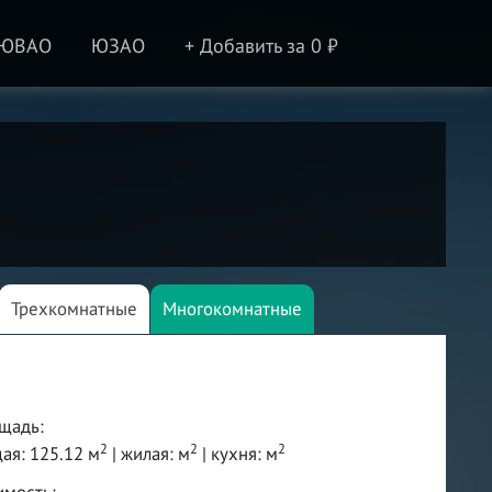
ЮВАО
ЮЗАО
+ Добавить за 0 ₽
Трехкомнатные
Многокомнатные
щадь:
2
2
2
ая: 125.12 м
| жилая: м
| кухня: м