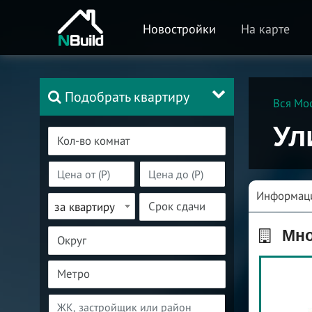
Новостройки
На карте
Подобрать квартиру
Вся Мо
Ул
Информац
за квартиру
Мно