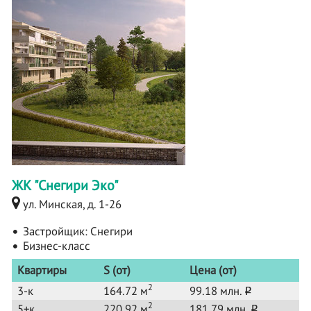
ЖК "Снегири Эко"
ул. Минская, д. 1-26
Застройщик:
Снегири
Бизнес-класс
Квартиры
S (от)
Цена (от)
2
3-к
164.72 м
99.18 млн.
o
2
5+к
220.92 м
181.79 млн.
o