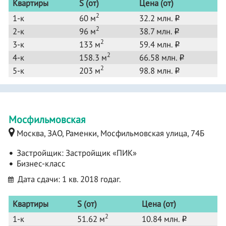
Квартиры
S (от)
Цена (от)
2
1-к
60 м
32.2 млн.
o
2
2-к
96 м
38.7 млн.
o
2
3-к
133 м
59.4 млн.
o
2
4-к
158.3 м
66.58 млн.
o
2
5-к
203 м
98.8 млн.
o
Мосфильмовская
Москва, ЗАО, Раменки, Мосфильмовская улица, 74Б
Застройщик:
Застройщик «ПИК»
Бизнес-класс
Дата сдачи: 1 кв. 2018 годаг.
Квартиры
S (от)
Цена (от)
2
1-к
51.62 м
10.84 млн.
o