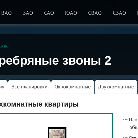
ВАО
ЗАО
САО
ЮАО
СВАО
СЗАО
сква
ребряные звоны 2
ия
Все планировки
Однокомнатные
Двухкомнатные
хкомнатные квартиры
Пло
общ