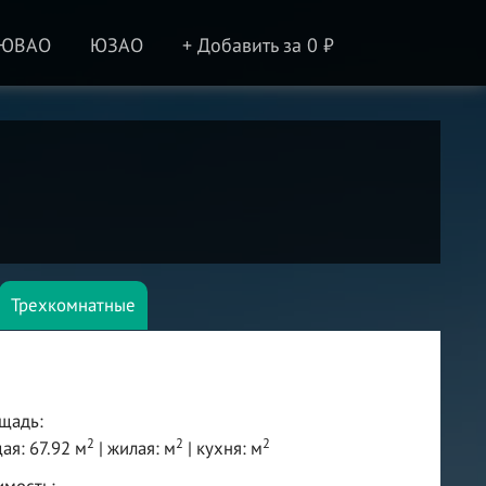
ЮВАО
ЮЗАО
+ Добавить за 0 ₽
Трехкомнатные
щадь:
2
2
2
ая: 67.92 м
| жилая: м
| кухня: м