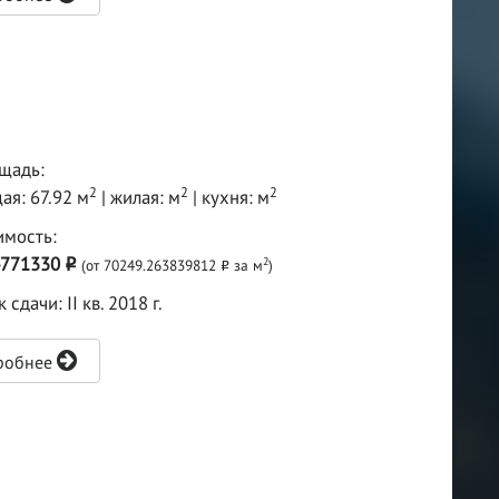
щадь:
2
2
2
ая: 67.92 м
| жилая: м
| кухня: м
имость:
4771330
2
(от 70249.263839812
за м
)
o
o
 сдачи: II кв. 2018 г.
робнее