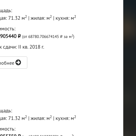
щадь:
2
2
2
ая: 71.32 м
| жилая: м
| кухня: м
имость:
4905440
2
(от 68780.706674145
за м
)
o
o
 сдачи: II кв. 2018 г.
робнее
щадь:
2
2
2
ая: 71.32 м
| жилая: м
| кухня: м
имость:
2