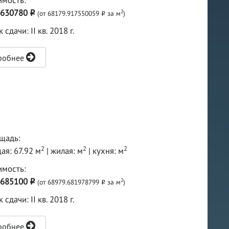
имость:
4630780
2
(от 68179.917550059
за м
)
o
o
 сдачи: II кв. 2018 г.
робнее
щадь:
2
2
2
ая: 67.92 м
| жилая: м
| кухня: м
имость:
4685100
2
(от 68979.681978799
за м
)
o
o
 сдачи: II кв. 2018 г.
робнее