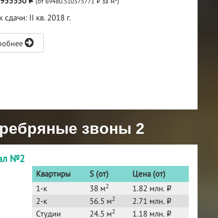
4955350
(от 69480.510375771
за м
)
o
o
 сдачи: II кв. 2018 г.
робнее
еребряные звоны 2
тал №2
Квартиры
S (от)
Цена (от)
2
1-к
38 м
1.82 млн.
o
2
2-к
56.5 м
2.71 млн.
o
2
Студии
24.5 м
1.18 млн.
o