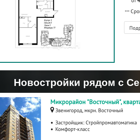
от
Срок
Под
Новостройки рядом с С
Микрорайон "Восточный", квар
Звенигород, мкрн. Восточный
Застройщик:
Стройпромавтоматика
Комфорт-класс