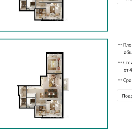
Пло
общ
Сто
от
Срок
Под