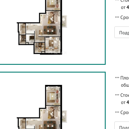
Сто
от
Срок
Под
Пло
общ
Сто
от
Срок
Под