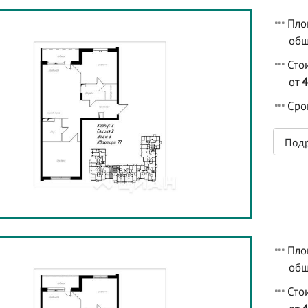
Пло
общ
Сто
от
Срок
Под
Пло
общ
Сто