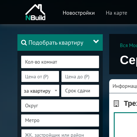
Новостройки
На карте
Подобрать квартиру
Вся Мо
Се
Информац
за квартиру
Тре