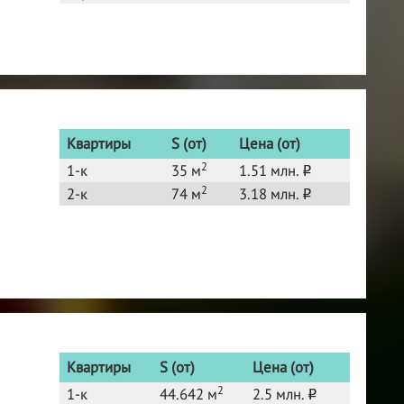
Квартиры
S (от)
Цена (от)
2
1-к
35 м
1.51 млн.
o
2
2-к
74 м
3.18 млн.
o
Квартиры
S (от)
Цена (от)
2
1-к
44.642 м
2.5 млн.
o