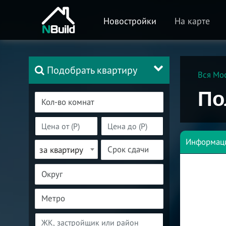
Новостройки
На карте
Подобрать квартиру
Вся Мо
По
Информац
за квартиру