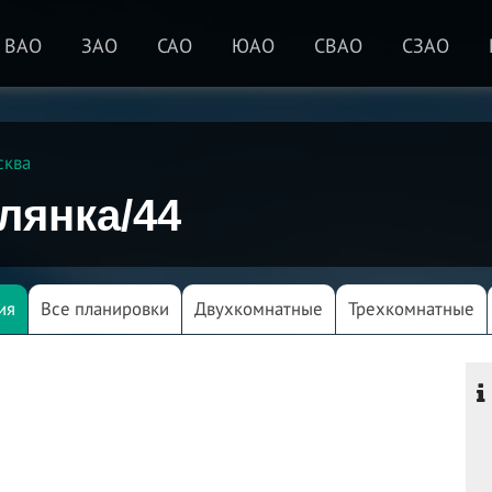
ВАО
ЗАО
САО
ЮАО
СВАО
СЗАО
сква
лянка/44
ия
Все планировки
Двухкомнатные
Трехкомнатные