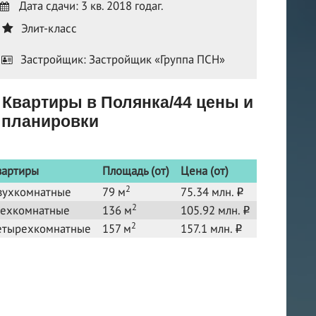
Дата сдачи: 3 кв. 2018 годаг.
Элит-класс
Застройщик: Застройщик «Группа ПСН»
Квартиры в Полянка/44 цены и
планировки
вартиры
Площадь (от)
Цена (от)
2
вухкомнатные
79 м
75.34 млн.
o
2
рехкомнатные
136 м
105.92 млн.
o
2
етырехкомнатные
157 м
157.1 млн.
o