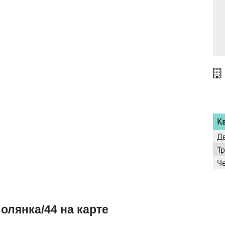
К
Д
Т
Ч
олянка/44 на карте