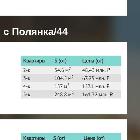
 с Полянка/44
Квартиры
S (от)
Цена (от)
2
2-к
54.6 м
48.43 млн.
o
2
3-к
104.5 м
67.93 млн.
o
2
4-к
157 м
157.1 млн.
o
2
5-к
248.8 м
161.72 млн.
o
Квартиры
S (от)
Цена (от)