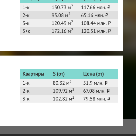
2
1-к
130.73 м
117.66 млн.
o
2
2-к
93.08 м
65.16 млн.
o
2
3-к
120.49 м
108.44 млн.
o
2
5+к
172.16 м
120.51 млн.
o
Квартиры
S (от)
Цена (от)
2
1-к
80.32 м
51.9 млн.
o
2
2-к
109.92 м
67.08 млн.
o
2
3-к
102.82 м
79.58 млн.
o