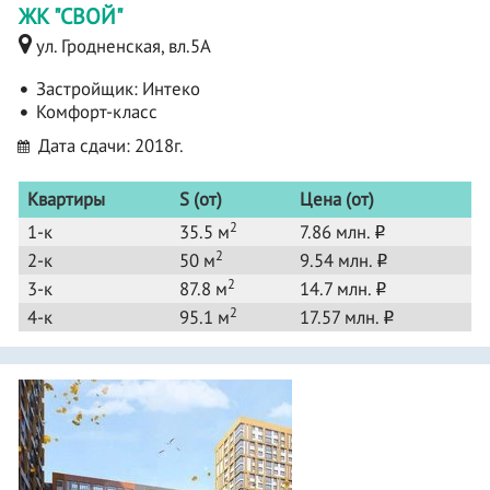
ЖК "СВОЙ"
ул. Гродненская, вл.5А
Застройщик:
Интеко
Комфорт-класс
Дата сдачи: 2018г.
Квартиры
S (от)
Цена (от)
2
1-к
35.5 м
7.86 млн.
o
2
2-к
50 м
9.54 млн.
o
2
3-к
87.8 м
14.7 млн.
o
2
4-к
95.1 м
17.57 млн.
o