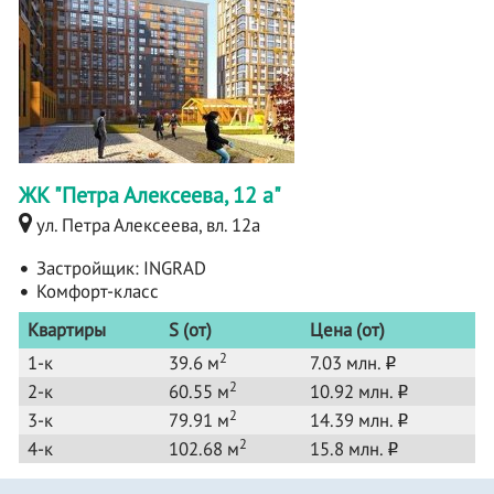
ЖК "Петра Алексеева, 12 а"
ул. Петра Алексеева, вл. 12а
Застройщик:
INGRAD
Комфорт-класс
Квартиры
S (от)
Цена (от)
2
1-к
39.6 м
7.03 млн.
o
2
2-к
60.55 м
10.92 млн.
o
2
3-к
79.91 м
14.39 млн.
o
2
4-к
102.68 м
15.8 млн.
o