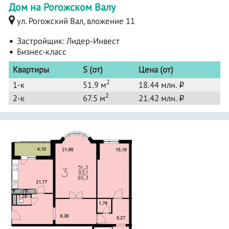
Дом на Рогожском Валу
ул. Рогожский Вал, вложение 11
Застройщик:
Лидер-Инвест
Бизнес-класс
Квартиры
S (от)
Цена (от)
2
1-к
51.9 м
18.44 млн.
o
2
2-к
67.5 м
21.42 млн.
o