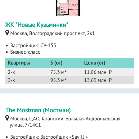
ЖК "Новые Кузьминки"
Москва, Волгоградский проспект, 2к1
Застройщик:
СУ-155
Бизнес-класс
Квартиры
S (от)
Цена (от)
2
2-к
75.3 м
11.86 млн.
o
2
3-к
95.3 м
13.69 млн.
o
The Mostman (Мостман)
Москва, ЦАО, Таганский, Большая Андроньевская
улица, 7/14С1
Застройщик:
Застройщик «Savill »