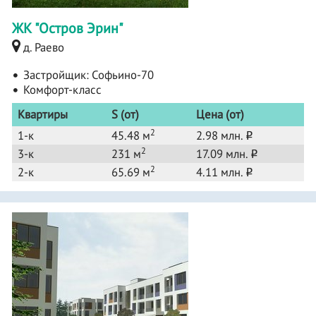
ЖК "Остров Эрин"
д. Раево
Застройщик:
Софьино-70
Комфорт-класс
Квартиры
S (от)
Цена (от)
2
1-к
45.48 м
2.98 млн.
o
2
3-к
231 м
17.09 млн.
o
2
2-к
65.69 м
4.11 млн.
o