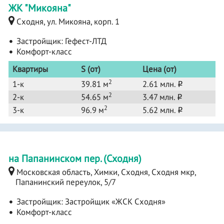
ЖК "Микояна"
Сходня, ул. Микояна, корп. 1
Застройщик:
Гефест-ЛТД
Комфорт-класс
Квартиры
S (от)
Цена (от)
2
1-к
39.81 м
2.61 млн.
o
2
2-к
54.65 м
3.47 млн.
o
2
3-к
96.9 м
5.62 млн.
o
на Папанинском пер. (Сходня)
Московская область, Химки, Сходня, Сходня мкр,
Папанинский переулок, 5/7
Застройщик:
Застройщик «ЖСК Сходня»
Комфорт-класс