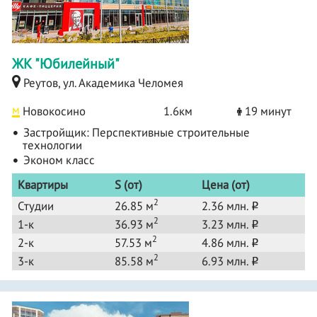
ЖК "Юбилейный"
Реутов, ул. Академика Челомея
м
Новокосино
1.6км
19 минут
Застройщик:
Перспективные строительные
технологии
Эконом класс
Квартиры
S (от)
Цена (от)
2
Студии
26.85 м
2.36 млн.
o
2
1-к
36.93 м
3.23 млн.
o
2
2-к
57.53 м
4.86 млн.
o
2
3-к
85.58 м
6.93 млн.
o