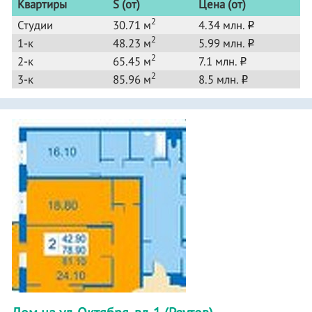
Квартиры
S (от)
Цена (от)
2
Студии
30.71 м
4.34 млн.
o
2
1-к
48.23 м
5.99 млн.
o
2
2-к
65.45 м
7.1 млн.
o
2
3-к
85.96 м
8.5 млн.
o