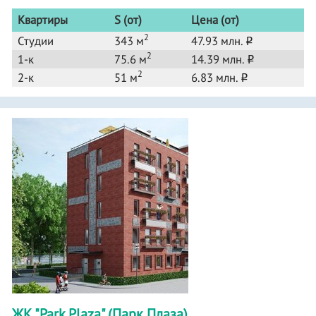
Квартиры
S (от)
Цена (от)
2
Студии
343 м
47.93 млн.
o
2
1-к
75.6 м
14.39 млн.
o
2
2-к
51 м
6.83 млн.
o
ЖК "Park Plaza" (Парк Плаза)