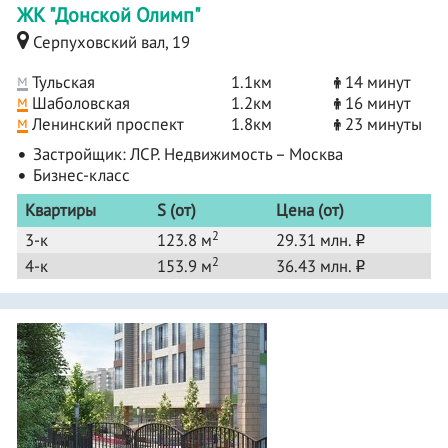
ЖК "Донской Олимп"
Серпуховский вал, 19
м
Тульская
1.1км
14 минут
м
Шаболовская
1.2км
16 минут
м
Ленинский проспект
1.8км
23 минуты
Застройщик:
ЛСР. Недвижимость – Москва
Бизнес-класс
Квартиры
S (от)
Цена (от)
2
3-к
123.8 м
29.31 млн.
o
2
4-к
153.9 м
36.43 млн.
o