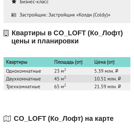
Бизнес-класс
Застройщик: Застройщик «Колди (Coldy)»
Квартиры в CO_LOFT (Ко_Лофт)
цены и планировки
Квартиры
Площадь (от)
Цена (от)
2
Однокомнатные
23 м
5.39 млн.
o
2
Двухкомнатные
45 м
10.51 млн.
o
2
Трехкомнатные
65 м
21.59 млн.
o
CO_LOFT (Ко_Лофт) на карте