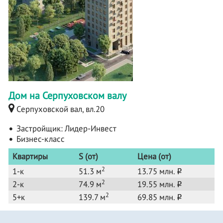
Дом на Серпуховском валу
Серпуховской вал, вл.20
Застройщик:
Лидер-Инвест
Бизнес-класс
Квартиры
S (от)
Цена (от)
2
1-к
51.3 м
13.75 млн.
o
2
2-к
74.9 м
19.55 млн.
o
2
5+к
139.7 м
69.85 млн.
o